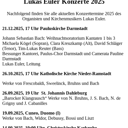
Lukas Euler Konzerte 2025
Nachfolgend finden Sie alle aktuellen Konzerttermine 2025 des
Organisten und Kirchenmusikers Lukas Euler.
21.12.2025, 17 Uhr Pauluskirche Darmstadt
Johann Sebastian Bach: Weihnachtsoratorium Kantaten 1 bis 3
Michaela Kögel (Sopran), Clara Kreuzkamp (Alt), David Schläger
(Tenor), Tim-Lukas Reuter (Bass)
Bessunger Kantorei, Paulus-Chor Darmstadt und Camerata Pauline
Darmstadt
Lukas Euler, Leitung
26.10.2025, 17 Uhr Katholische Kirche Nieder-Ramstadt
Werke von Frescobaldi, Sweelinck, Bruhns und Bach
26.09.2025, 19 Uhr St. Johannis Dahleburg
„Barocker Klangrausch“ Werke von N. Bruhns, J. S. Bach, N. de
Grigny und J. Cabanilles
19.09.2025, Cuneo, Duomo (I)
Werke von Bach, Widor, Debussy, Bossi und Liszt
14.09.2025, 19:00 Uhr Christuskirche Karlsruhe